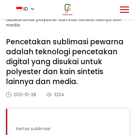
Rumah
Pusat Berita
ID
-
-
Pencetakan sublimasi
pewarna adalah teknologi pencetakan digital yang
disukai untuk polyester dan kain sintetis lainnya dan
media.
Pencetakan sublimasi pewarna
adalah teknologi pencetakan
digital yang disukai untuk
polyester dan kain sintetis
lainnya dan media.
2021-10-28
3224
Kertas sublimasi